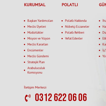
KURUMSAL
POLATLI
GÜ
Başkan Yardımcıları
Polatlı Hakkında
İh
Meclis Üyeleri
Nöbetçi Eczaneler
Ha
Müdürlükler
Polatlı Rehberi
Du
Misyon ve Vizyon
Vefat Edenler
Et
Meclis Kararları
Ka
Encümenler
İş
Meclis Gündemi
Yö
Stratejik Plan
Arabuluculuk
Komisyonu
İletişim Merkezi
0312 622 06 06