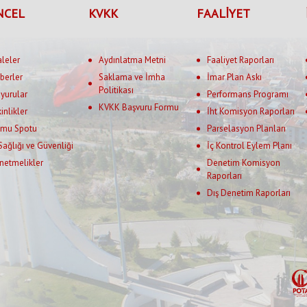
NCEL
KVKK
FAALİYET
aleler
Aydınlatma Metni
Faaliyet Raporları
berler
Saklama ve İmha
İmar Plan Askı
Politikası
yurular
Performans Programı
KVKK Başvuru Formu
kinlikler
İht Komisyon Raporları
mu Spotu
Parselasyon Planları
 Sağlığı ve Güvenliği
İç Kontrol Eylem Planı
netmelikler
Denetim Komisyon
Raporları
Dış Denetim Raporları