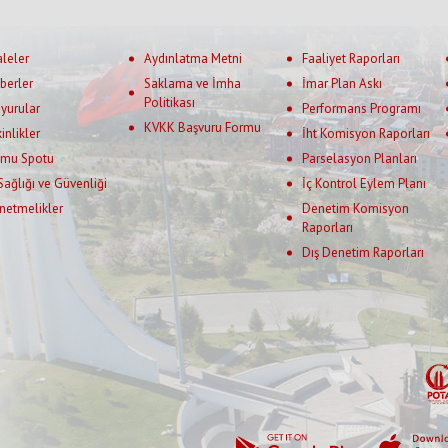
aleler
Aydınlatma Metni
Faaliyet Raporları
berler
Saklama ve İmha
İmar Plan Askı
Politikası
yurular
Performans Programı
KVKK Başvuru Formu
kinlikler
İht Komisyon Raporları
mu Spotu
Parselasyon Planları
 Sağlığı ve Güvenliği
İç Kontrol Eylem Planı
netmelikler
Denetim Komisyon
Raporları
Dış Denetim Raporları