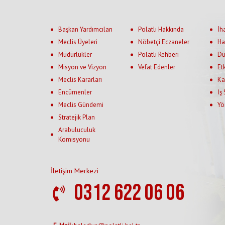
Başkan Yardımcıları
Polatlı Hakkında
İh
Meclis Üyeleri
Nöbetçi Eczaneler
Ha
Müdürlükler
Polatlı Rehberi
Du
Misyon ve Vizyon
Vefat Edenler
Et
Meclis Kararları
Ka
Encümenler
İş
Meclis Gündemi
Yö
Stratejik Plan
Arabuluculuk
Komisyonu
İletişim Merkezi
0312 622 06 06