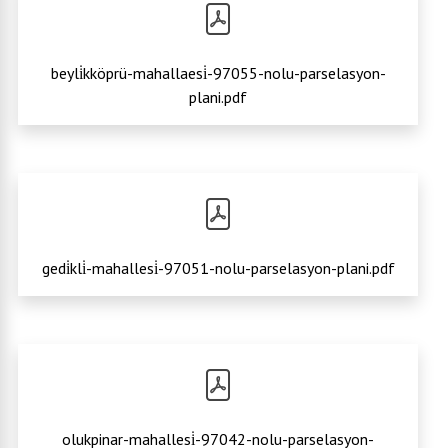
beyli̇kköprü-mahallaesi̇-97055-nolu-parselasyon-
plani.pdf
gedi̇kli̇-mahallesi̇-97051-nolu-parselasyon-plani.pdf
olukpinar-mahallesi̇-97042-nolu-parselasyon-