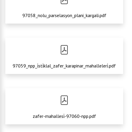
97058_nolu_parselasyon_plani_kargali.pdf
97059_npp_i̇sti̇klal_zafer_karapinar_mahalleleri̇.pdf
zafer-mahallesi̇-97060-npp.pdf