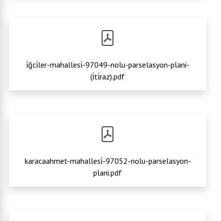
i̇ğci̇ler-mahallesi̇-97049-nolu-parselasyon-plani-
(i̇ti̇raz).pdf
karacaahmet-mahallesi̇-97052-nolu-parselasyon-
plani.pdf