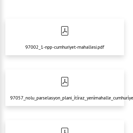
97002_1-npp-cumhuriyet-mahallesi.pdf
97057_nolu_parselasyon_plani_i̇ti̇raz_yeni̇mahalle_cumhuri̇yet_