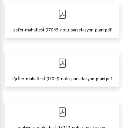
zafer-mahallesi̇-97045-nolu-parselasyon-plani.pdf
i̇ğci̇ler-mahallesi̇-97049-nolu-parselasyon-plani.pdf
olukpinar-mahallesi̇-97042-nolu-parselasyon-