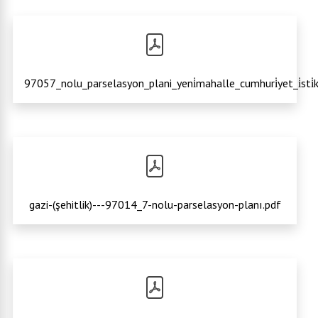
97057_nolu_parselasyon_plani_yeni̇mahalle_cumhuri̇yet_i̇sti̇k
gazi-(şehitlik)---97014_7-nolu-parselasyon-planı.pdf