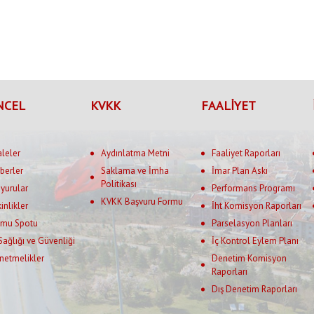
NCEL
KVKK
FAALİYET
aleler
Aydınlatma Metni
Faaliyet Raporları
berler
Saklama ve İmha
İmar Plan Askı
Politikası
yurular
Performans Programı
KVKK Başvuru Formu
kinlikler
İht Komisyon Raporları
mu Spotu
Parselasyon Planları
 Sağlığı ve Güvenliği
İç Kontrol Eylem Planı
netmelikler
Denetim Komisyon
Raporları
Dış Denetim Raporları