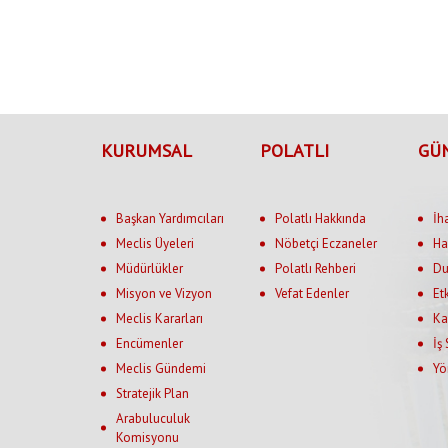
KURUMSAL
POLATLI
GÜ
Başkan Yardımcıları
Polatlı Hakkında
İh
Meclis Üyeleri
Nöbetçi Eczaneler
Ha
Müdürlükler
Polatlı Rehberi
Du
Misyon ve Vizyon
Vefat Edenler
Et
Meclis Kararları
Ka
Encümenler
İş
Meclis Gündemi
Yö
Stratejik Plan
Arabuluculuk
Komisyonu