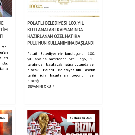
DE
POLATLI BELEDİYESİ 100. YIL
İTİM
KUTLAMALARI KAPSAMINDA
Tİ
HAZIRLANAN ÖZEL HATIRA
PULU’NUN KULLANIMINA BAŞLANDI
rsel
ur’an
Polatlı Belediyesi'nin kuruluşunun 100.
ileri
yılı anısına hazırlanan özel logo, PTT
ndu.
tarafından basılacak hatıra pulunda yer
larla
alacak. Polatlı Belediyesi'nin asırlık
tarihi için hazırlanan logonun yer
alacağı...
DEVAMINI OKU
2026
12 Haziran 2026