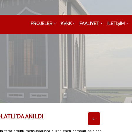
PROJELER
KVKK
FAALİYET
İLETİŞİM
LATLI’DA ANILDI
in terör örgütü mensuplarınca düzenlenen bombalı saldırıda