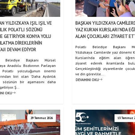
N YILDIZKAYA IŞIL IŞIL VE
BAŞKAN YILDIZKAYA CAMİLER
NLIK POLATLI SÖZÜNÜ
YAZ KUR’AN KURSLARI’NDA EĞ
E GETİRİYOR KONYA YOLU
ALAN ÇOCUKLARI ZİYARET ET
LATMA DİREKLERİNİN
Polatlı Belediye Başkanı Mü
AJI DEVAM EDİYOR
Yıldızkaya Camilerde yaz dönemi K
Kursları’nda eğitim alan öğrenc
lı Belediye Başkanı Mürsel
ziyaret ederek ikramlarda bulu
kaya Anadolu Bozkırının Parlayan
Gerçekleştirdiği ziyaretlerde çocuk
ı Polatlı yolculuğunun önemli
ve din görevlile...
rından biri olan ‘Daha Aydınlık
DEVAMINI OKU
ı’ sözünün bir aşamasını daha
etiriyor. Ş...
INI OKU
29 Temmuz 2026
13 Temmuz 