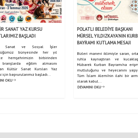
ÜR SANAT YAZ KURSU
POLATLI BELEDİYE BAŞKANI
LARIMIZ BAŞLADI
MÜRSEL YILDIZKAYA’NIN KUR
BAYRAMI KUTLAMA MESAJI
ür, Sanat ve Sosyal İşler
lüğümüz bünyesinde her yıl
Bizleri manevi iklimiyle saran, orta
rce hemşehrimizin birbirinden
ruhla kaynaştıran ve kucaklaşt
ı branşlarda eğitim almasını
Mübarek Kurban Bayramı’na eriş
yan Kültür Sanat Kursları Yaz
mutluluğunu ve heyecanını yaşıy
için başvurularımız başladı...
Tüm İslam Alemi’nin ilahi bir ar
INI OKU
olarak kabul...
DEVAMINI OKU