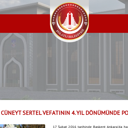
 CÜNEYT SERTEL VEFATININ 4. YIL DÖNÜMÜNDE PO
17 Şubat 2016 tarihinde Başkent Ankara’da ha