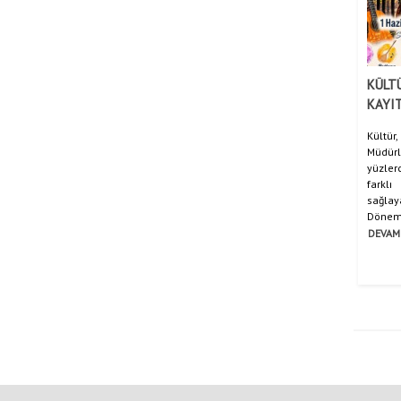
KÜLT
KAYIT
Kült
Müdür
yüzle
farkl
sağla
Dönemi 
DEVAM