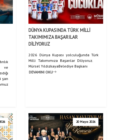
DÜNYA KUPASINDA TÜRK MİLLİ
ŞEHİT CÜNEYT SERTEL VEFATININ 4. YIL DÖNÜMÜNDE POLATLI’DA ANILDI
TAKIMIMIZA BAŞARILAR
DİLİYORUZ
2026 Dünya Kupası yolculuğunda Türk
Milli Takımımıza Başarılar Diliyoruz.
ınlık
Mürsel YıldızkayaBelediye Başkanı
k ve
DEVAMINI OKU
dığı
i şan
emmuz
2026
20 Mayıs 2026