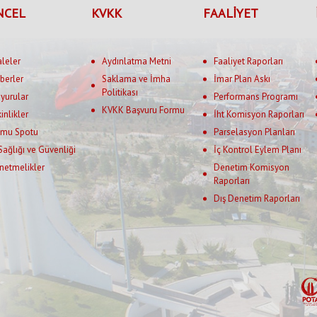
NCEL
KVKK
FAALİYET
aleler
Aydınlatma Metni
Faaliyet Raporları
berler
Saklama ve İmha
İmar Plan Askı
Politikası
yurular
Performans Programı
KVKK Başvuru Formu
kinlikler
İht Komisyon Raporları
mu Spotu
Parselasyon Planları
 Sağlığı ve Güvenliği
İç Kontrol Eylem Planı
netmelikler
Denetim Komisyon
Raporları
Dış Denetim Raporları