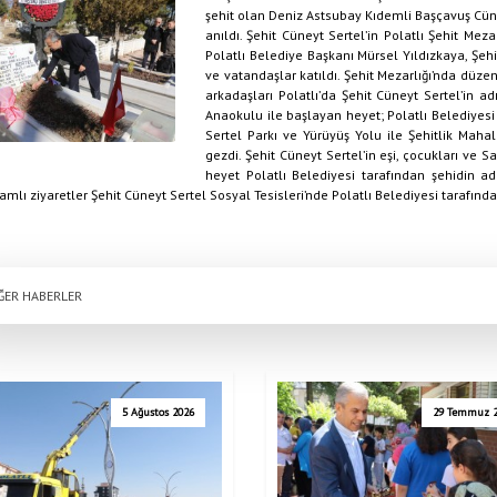
şehit olan Deniz Astsubay Kıdemli Başçavuş Cün
anıldı. Şehit Cüneyt Sertel’in Polatlı Şehit Me
Polatlı Belediye Başkanı Mürsel Yıldızkaya, Şehit
ve vatandaşlar katıldı. Şehit Mezarlığı’nda düze
arkadaşları Polatlı’da Şehit Cüneyt Sertel’in adı
Anaokulu ile başlayan heyet; Polatlı Belediyes
Sertel Parkı ve Yürüyüş Yolu ile Şehitlik Mahal
gezdi. Şehit Cüneyt Sertel’in eşi, çocukları ve 
heyet Polatlı Belediyesi tarafından şehidin adı
mlı ziyaretler Şehit Cüneyt Sertel Sosyal Tesisleri’nde Polatlı Belediyesi tarafınd
ĞER HABERLER
5 Ağustos 2026
29 Temmuz 