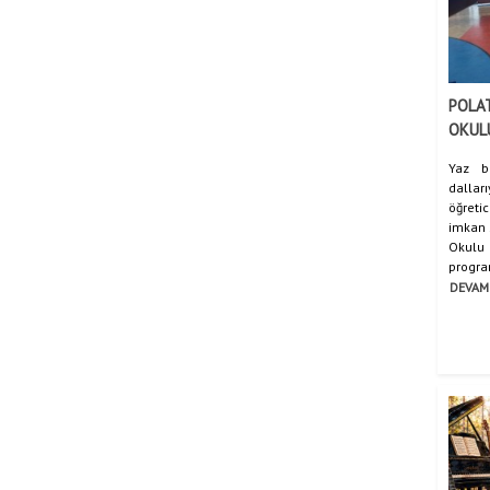
POLAT
OKUL
Yaz b
dallar
öğreti
imkan 
Okul
program
DEVAM