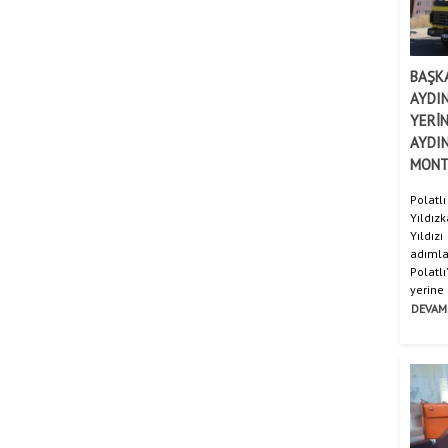
BAŞKA
AYDI
YERİN
AYDIN
MONT
Polat
Yıldız
Yıldız
adımla
Polatl
yerine g
DEVAM