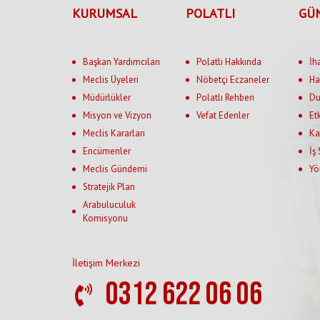
KURUMSAL
POLATLI
GÜ
Başkan Yardımcıları
Polatlı Hakkında
İh
Meclis Üyeleri
Nöbetçi Eczaneler
Ha
Müdürlükler
Polatlı Rehberi
Du
Misyon ve Vizyon
Vefat Edenler
Et
Meclis Kararları
Ka
Encümenler
İş
Meclis Gündemi
Yö
Stratejik Plan
Arabuluculuk
Komisyonu
İletişim Merkezi
0312 622 06 06