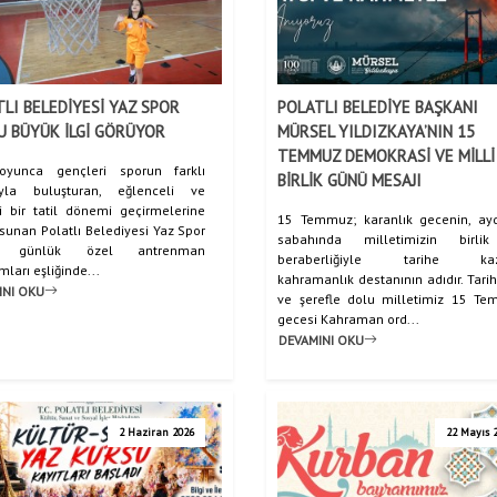
LI BELEDİYESİ YAZ SPOR
POLATLI BELEDİYE BAŞKANI
Anasayfa
Haberler
/
/
U BÜYÜK İLGİ GÖRÜYOR
MÜRSEL YILDIZKAYA’NIN 15
TEMMUZ DEMOKRASİ VE MİLLİ
oyunca gençleri sporun farklı
BİRLİK GÜNÜ MESAJI
ıyla buluşturan, eğlenceli ve
ci bir tatil dönemi geçirmelerine
15 Temmuz; karanlık gecenin, ayd
sunan Polatlı Belediyesi Yaz Spor
sabahında milletimizin birli
u günlük özel antrenman
beraberliğiyle tarihe kazı
ları eşliğinde...
kahramanlık destanının adıdır. Tarih
INI OKU
ve şerefle dolu milletimiz 15 T
gecesi Kahraman ord...
DEVAMINI OKU
2 Haziran 2026
22 Mayıs 