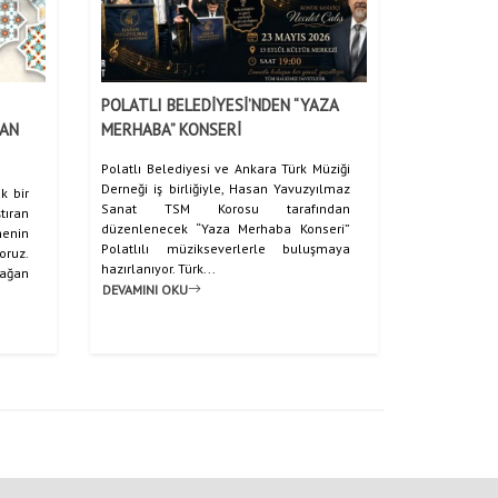
POLATLI BELEDİYESİ’NDEN “YAZA
BAN
MERHABA” KONSERİ
Polatlı Belediyesi ve Ankara Türk Müziği
Derneği iş birliğiyle, Hasan Yavuzyılmaz
k bir
Sanat TSM Korosu tarafından
ıran
düzenlenecek “Yaza Merhaba Konseri”
menin
Polatlılı müzikseverlerle buluşmaya
oruz.
hazırlanıyor. Türk...
mağan
DEVAMINI OKU