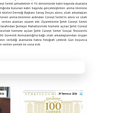
eyt Sertel şehadetinin 4. Yıl dönümünde kabri başında dualarla
zarlığında bulunan kabri başında gerçekleştirilen anma törenine
 Aileleri Derneği Başkanı Savaş Dinçer, ailesi, silah arkadaşları
nlenen anma töreninin ardından Cüneyt Sertel’in ailesi ve silah
 verilen alanları ziyaret etti. Ziyaretlerine Şehit Cüneyt Sertel
i tarafından Şentepe Mahallesi’nde hizmete açılan Şehit Cüneyt
lesi’nde hizmete açılan Şehit Cüneyt Sertel Sosyal Tesisleri’ni
Sahil Güvenlik Komutanlığı’na bağlı silah arkadaşlarından oluşan
nın verildiği alanlarda hatıra fotoğrafı çektirdi. Gün boyunca
an verilen yemek ile sona erdi.
2026
29 Temmuz 2026