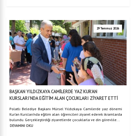
29 Temmuz 2026
BAŞKAN YILDIZKAYA CAMİLERDE YAZ KUR’AN
KURSLARI’NDA EĞİTİM ALAN ÇOCUKLARI ZİYARET ETTİ
Polatlı Belediye Başkanı Mürsel Yıldızkaya Camilerde yaz dönemi
Kur’an Kursları’nda eğitim alan öğrencileri ziyaret ederek ikramlarda
bulundu. Gerçekleştirdiği ziyaretlerde çocuklarla ve din görevlile...
DEVAMINI OKU