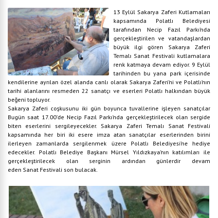
13 Eylül Sakarya Zaferi Kutlamaları
kapsamında Polatlı Belediyesi
tarafından Necip Fazıl Parkı’nda
gerçekleştirilen ve vatandaşlardan
büyük ilgi gören Sakarya Zaferi
Temalı Sanat Festivali kutlamalara
renk katmaya devam ediyor. 9 Eylül
tarihinden bu yana park içerisinde
kendilerine ayrılan özel alanda canlı olarak Sakarya Zaferi’ni ve Polatlı’nın
tarihi alanlarını resmeden 22 sanatçı ve eserleri Polatlı halkından büyük
beğeni topluyor.
Sakarya Zaferi coşkusunu iki gün boyunca tuvallerine işleyen sanatçılar
Bugün saat 17.00’de Necip Fazıl Parkı’nda gerçekleştirilecek olan sergide
biten eserlerini sergileyecekler. Sakarya Zaferi Temalı Sanat Festivali
kapsamında her biri iki esere imza atan sanatçılar eserlerinden birini
ilerleyen zamanlarda sergilenmek üzere Polatlı Belediyesi’ne hediye
edecekler. Polatlı Belediye Başkanı Mürsel Yıldızkaya’nın katılımları ile
gerçekleştirilecek olan serginin ardından günlerdir devam
eden Sanat Festivali son bulacak.