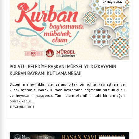
22 Mayıs 2026
POLATLI BELEDİYE BAŞKANI MÜRSEL YILDIZKAYA’NIN
KURBAN BAYRAMI KUTLAMA MESAJI
Bizleri manevi iklimiyle saran, ortak bir ruhla kaynaştıran ve
kucaklaştıran Mübarek Kurban Bayramı’na erişmenin mutluluğunu
ve heyecanını yaşıyoruz. Tüm İslam Alemi’nin ilahi bir armağan
olarak kabul...
DEVAMINI OKU