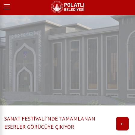
SANAT FESTİVALİ´NDE TAMAMLANAN
ESERLER GÖRÜCÜYE ÇIKIYOR