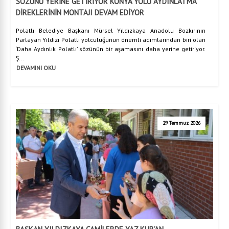
SÖZÜNÜ YERİNE GETİRİYOR KONYA YOLU AYDINLATMA
DİREKLERİNİN MONTAJI DEVAM EDİYOR
Polatlı Belediye Başkanı Mürsel Yıldızkaya Anadolu Bozkırının
Parlayan Yıldızı Polatlı yolculuğunun önemli adımlarından biri olan
‘Daha Aydınlık Polatlı’ sözünün bir aşamasını daha yerine getiriyor.
Ş...
DEVAMINI OKU
29 Temmuz 2026