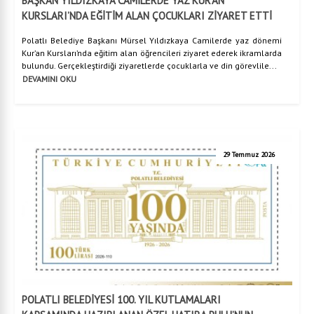
BAŞKAN YILDIZKAYA CAMİLERDE YAZ KUR’AN
KURSLARI’NDA EĞİTİM ALAN ÇOCUKLARI ZİYARET ETTİ
Polatlı Belediye Başkanı Mürsel Yıldızkaya Camilerde yaz dönemi
Kur’an Kursları’nda eğitim alan öğrencileri ziyaret ederek ikramlarda
bulundu. Gerçekleştirdiği ziyaretlerde çocuklarla ve din görevlile...
DEVAMINI OKU
29 Temmuz 2026
POLATLI BELEDİYESİ 100. YIL KUTLAMALARI