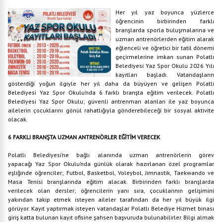
Her yıl yaz boyunca yüzlerce
öğrencinin birbirinden farklı
branşlarda sporla buluşmalarına ve
uzman antrenörlerden eğitim alarak
eğlenceli ve öğretici bir tatil dönemi
geçirmelerine imkan sunan Polatlı
Belediyesi Yaz Spor Okulu 2026 Yılı
kayıtları başladı. Vatandaşların
gösterdiği yoğun ilgiyle her yıl daha da büyüyen ve gelişen Polatlı
Belediyesi Yaz Spor Okulu’nda 6 farklı branşta eğitim verilecek. Polatlı
Belediyesi Yaz Spor Okulu; güvenli antrenman alanları ile yaz boyunca
ailelerin çocuklarını gönül rahatlığıyla gönderebileceği bir sosyal aktivite
olacak.
6 FARKLI BRANŞTA UZMAN ANTRENÖRLER EĞİTİM VERECEK
Polatlı Belediyesi’ne bağlı alanında uzman antrenörlerin görev
yapacağı Yaz Spor Okulu’nda günlük olarak hazırlanan özel programlar
eşliğinde öğrenciler; Futbol, Basketbol, Voleybol, Jimnastik, Taekwando ve
Masa Tenisi branşlarında eğitim alacak. Birbirinden farklı branşlarda
verilecek olan dersler; öğrencilerin yanı sıra, çocuklarının gelişimini
yakından takip etmek isteyen aileler tarafından da her yıl büyük ilgi
görüyor. Kayıt yaptırmak isteyen vatandaşlar Polatlı Belediye Hizmet binası
giriş katta bulunan kayıt ofisine şahsen başvuruda bulunabilirler. Bilgi almak