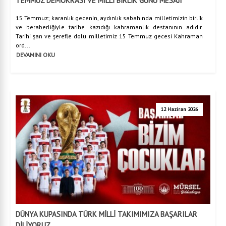
TEMMUZ DEMOKRASİ VE MİLLİ BİRLİK GÜNÜ MESAJI
15 Temmuz; karanlık gecenin, aydınlık sabahında milletimizin birlik
ve beraberliğiyle tarihe kazıdığı kahramanlık destanının adıdır.
Tarihi şan ve şerefle dolu milletimiz 15 Temmuz gecesi Kahraman
ord...
DEVAMINI OKU
12 Haziran 2026
DÜNYA KUPASINDA TÜRK MİLLİ TAKIMIMIZA BAŞARILAR
DİLİYORUZ