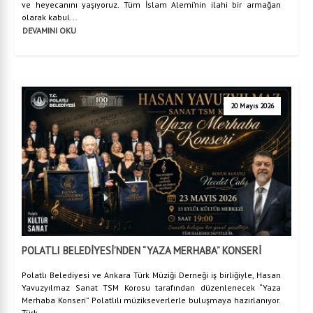
ve heyecanını yaşıyoruz. Tüm İslam Alemi’nin ilahi bir armağan
olarak kabul...
DEVAMINI OKU
20 Mayıs 2026
POLATLI BELEDİYESİ’NDEN “YAZA MERHABA” KONSERİ
Polatlı Belediyesi ve Ankara Türk Müziği Derneği iş birliğiyle, Hasan
Yavuzyılmaz Sanat TSM Korosu tarafından düzenlenecek “Yaza
Merhaba Konseri” Polatlılı müzikseverlerle buluşmaya hazırlanıyor.
Türk...