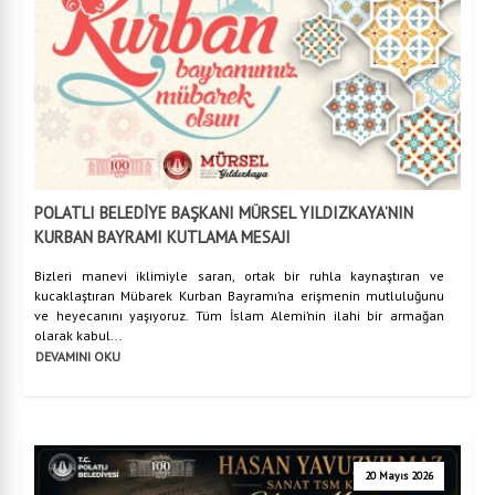
POLATLI BELEDİYE BAŞKANI MÜRSEL YILDIZKAYA’NIN
KURBAN BAYRAMI KUTLAMA MESAJI
Bizleri manevi iklimiyle saran, ortak bir ruhla kaynaştıran ve
kucaklaştıran Mübarek Kurban Bayramı’na erişmenin mutluluğunu
ve heyecanını yaşıyoruz. Tüm İslam Alemi’nin ilahi bir armağan
olarak kabul...
DEVAMINI OKU
20 Mayıs 2026