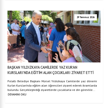
29 Temmuz 2026
BAŞKAN YILDIZKAYA CAMİLERDE YAZ KUR’AN
KURSLARI’NDA EĞİTİM ALAN ÇOCUKLARI ZİYARET ETTİ
Polatlı Belediye Başkanı Mürsel Yıldızkaya Camilerde yaz dönemi
Kur’an Kursları’nda eğitim alan öğrencileri ziyaret ederek ikramlarda
bulundu. Gerçekleştirdiği ziyaretlerde çocuklarla ve din görevlile...
DEVAMINI OKU