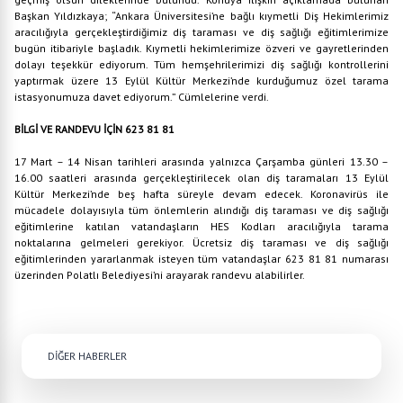
Başkan Yıldızkaya; “Ankara Üniversitesi’ne bağlı kıymetli Diş Hekimlerimiz
aracılığıyla gerçekleştirdiğimiz diş taraması ve diş sağlığı eğitimlerimize
bugün itibariyle başladık. Kıymetli hekimlerimize özveri ve gayretlerinden
dolayı teşekkür ediyorum. Tüm hemşehrilerimizi diş sağlığı kontrollerini
yaptırmak üzere 13 Eylül Kültür Merkezi’nde kurduğumuz özel tarama
istasyonumuza davet ediyorum.” Cümlelerine verdi.
BİLGİ VE RANDEVU İÇİN 623 81 81
17 Mart – 14 Nisan tarihleri arasında yalnızca Çarşamba günleri 13.30 –
16.00 saatleri arasında gerçekleştirilecek olan diş taramaları 13 Eylül
Kültür Merkezi’nde beş hafta süreyle devam edecek. Koronavirüs ile
mücadele dolayısıyla tüm önlemlerin alındığı diş taraması ve diş sağlığı
eğitimlerine katılan vatandaşların HES Kodları aracılığıyla tarama
noktalarına gelmeleri gerekiyor. Ücretsiz diş taraması ve diş sağlığı
eğitimlerinden yararlanmak isteyen tüm vatandaşlar 623 81 81 numarası
üzerinden Polatlı Belediyesi’ni arayarak randevu alabilirler.
DİĞER HABERLER