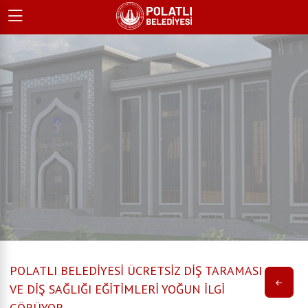
POLATLI BELEDİYESİ ÜCRETSİZ DİŞ TARAMASI
VE DİŞ SAĞLIĞI EĞİTİMLERİ YOĞUN İLGİ
GÖRÜYOR