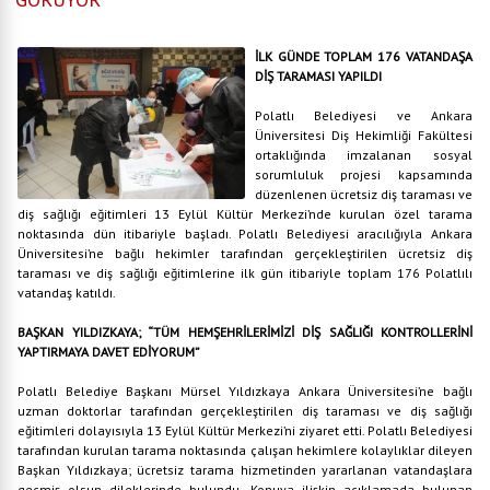
İLK GÜNDE TOPLAM 176 VATANDAŞA
DİŞ TARAMASI YAPILDI
Polatlı Belediyesi ve Ankara
Üniversitesi Diş Hekimliği Fakültesi
ortaklığında imzalanan sosyal
sorumluluk projesi kapsamında
düzenlenen ücretsiz diş taraması ve
diş sağlığı eğitimleri 13 Eylül Kültür Merkezi’nde kurulan özel tarama
noktasında dün itibariyle başladı. Polatlı Belediyesi aracılığıyla Ankara
Üniversitesi’ne bağlı hekimler tarafından gerçekleştirilen ücretsiz diş
taraması ve diş sağlığı eğitimlerine ilk gün itibariyle toplam 176 Polatlılı
vatandaş katıldı.
BAŞKAN YILDIZKAYA; “TÜM HEMŞEHRİLERİMİZİ DİŞ SAĞLIĞI KONTROLLERİNİ
YAPTIRMAYA DAVET EDİYORUM”
Polatlı Belediye Başkanı Mürsel Yıldızkaya Ankara Üniversitesi’ne bağlı
uzman doktorlar tarafından gerçekleştirilen diş taraması ve diş sağlığı
eğitimleri dolayısıyla 13 Eylül Kültür Merkezi’ni ziyaret etti. Polatlı Belediyesi
tarafından kurulan tarama noktasında çalışan hekimlere kolaylıklar dileyen
Başkan Yıldızkaya; ücretsiz tarama hizmetinden yararlanan vatandaşlara
geçmiş olsun dileklerinde bulundu. Konuya ilişkin açıklamada bulunan