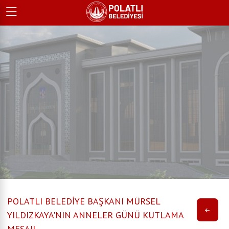
POLATLI BELEDİYE BAŞKANI MÜRSEL
YILDIZKAYA'NIN ANNELER GÜNÜ KUTLAMA
MESAJI