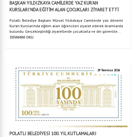
BAŞKAN YILDIZKAYA CAMİLERDE YAZ KUR’AN
KURSLARI’NDA EĞİTİM ALAN ÇOCUKLARI ZİYARET ETTİ
Polatlı Belediye Başkanı Mürsel Yıldızkaya Camilerde yaz dönemi
Kur’an Kursları’nda eğitim alan öğrencileri ziyaret ederek ikramlarda
bulundu. Gerçekleştirdiği ziyaretlerde çocuklarla ve din görevlile...
DEVAMINI OKU
29 Temmuz 2026
POLATLI BELEDİYESİ 100. YIL KUTLAMALARI