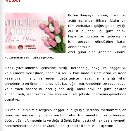
Bizleri dünyaya getiren, gözümüzü
açtığımız andan itibaren bizim için
tüm zorluklara göğüs geren; iyiliği,
dürüstlüğü, doğruluğu, güzel ahlakı
hepimize öğreten ve geleceğimiz
için gecesini gündüzüne katan
annelerimizin en
özel günü olan Anneler Günü’nü
kutlamanın sevincini yaşıyoruz.
Sıcak yuvalarımızın içerisinde birliği, beraberliği, sevgi ve hoşgörüyü
kalplerimize yerleştiren, her türlü zorluk karşısında bizlere azim ve irade
kazandıran, inanç ve erdem değerleriyle hayatımızı anlamlı kılan
annelerimiz en önemli manevi güç kaynağımızdır. Annelerimize sevgi, saygı
ve hürmeti sadece bu özel günde değil ömür boyu en güzel şekilde
sunabilmeli, üzerimizdeki haklarını en güzel şekilde ödemenin gayretinde
olmalıyız.
Bu vesile ile sınırsız sevginin, hoşgörünün, iyiliğin, şefkatin, merhametin, en
temiz ve masum duyguların sembolü olan tüm annelerimizin ellerinden
öpüyor; Şehit Annelerimiz ve değerli Şehit Eşleri başta olmak üzere kıymetli
hanımefendilerin Anneler Günü’nü en içten dileklerimle kutluyorum.