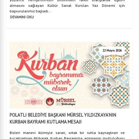
almasını sağlayan Kültür Sanat Kursları Yaz Dönemi için
başvurularımız başladı...
DEVAMINI OKU
22 Mayıs 2026
POLATLI BELEDİYE BAŞKANI MÜRSEL YILDIZKAYA’NIN
KURBAN BAYRAMI KUTLAMA MESAJI
Bizleri manevi iklimiyle saran, ortak bir ruhla kaynaştıran ve
kucaklaştıran Mübarek Kurban Bayramı’na erişmenin mutluluğunu