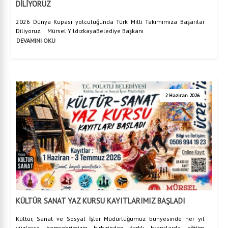
DİLİYORUZ
2026 Dünya Kupası yolculuğunda Türk Milli Takımımıza Başarılar
Diliyoruz. Mürsel YıldızkayaBelediye Başkanı
DEVAMINI OKU
2 Haziran 2026
KÜLTÜR SANAT YAZ KURSU KAYITLARIMIZ BAŞLADI
Kültür, Sanat ve Sosyal İşler Müdürlüğümüz bünyesinde her yıl
yüzlerce hemşehrimizin birbirinden farklı branşlarda eğitim