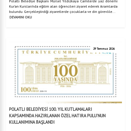
Polatlı Belediye Başkanı Mürsel Yıldızkaya Camilerde yaz dönemi
Kur’an Kursları’nda eğitim alan öğrencileri ziyaret ederek ikramlarda
bulundu. Gerçekleştirdiği ziyaretlerde çocuklarla ve din görevlile...
DEVAMINI OKU
29 Temmuz 2026
POLATLI BELEDİYESİ 100. YIL KUTLAMALARI
KAPSAMINDA HAZIRLANAN ÖZEL HATIRA PULU’NUN
KULLANIMINA BAŞLANDI