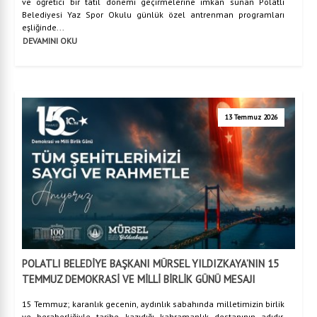
ve öğretici bir tatil dönemi geçirmelerine imkan sunan Polatlı
Belediyesi Yaz Spor Okulu günlük özel antrenman programları
eşliğinde...
DEVAMINI OKU
13 Temmuz 2026
POLATLI BELEDİYE BAŞKANI MÜRSEL YILDIZKAYA’NIN 15
TEMMUZ DEMOKRASİ VE MİLLİ BİRLİK GÜNÜ MESAJI
15 Temmuz; karanlık gecenin, aydınlık sabahında milletimizin birlik
ve beraberliğiyle tarihe kazıdığı kahramanlık destanının adıdır.