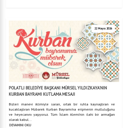
22 Mayıs 2026
POLATLI BELEDİYE BAŞKANI MÜRSEL YILDIZKAYA’NIN
KURBAN BAYRAMI KUTLAMA MESAJI
Bizleri manevi iklimiyle saran, ortak bir ruhla kaynaştıran ve
kucaklaştıran Mübarek Kurban Bayramı’na erişmenin mutluluğunu
ve heyecanını yaşıyoruz. Tüm İslam Alemi’nin ilahi bir armağan
olarak kabul...
DEVAMINI OKU