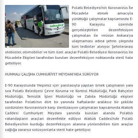
Polatlı Belediyesi’nin Koronavirüs İle
Mücadele etmek amacıyla
yürüttüğü çalışmalar kapsamında E-
90 Karayolu üzerinde
gerçekleştirilen dezenfeksiyon
çalışmaları ile virüsün Ankara’ya
ulaşmaması adına şehrin çıkışında
tüm tedbirler alınıyor. Şehirlerarası
otobüsler, otomobiller ve tüm özel araçlar Polatlı Belediyesi Koronavirüs ile
Mücadele Ekipleri tarafından kurulan dezenfeksiyon noktasında steril hale
getiriliyor.
HUMMALI ÇALIŞMA CUMHURİYET MEYDANI'NDA SÜRÜYOR
E-90 Karayolunda 'Hepimiz için' parolasıyla yapılan örnek çalışmanın yanı
sıra Polatlı Belediyesi Çevre Koruma ve Kontrol Müdürlüğü, Park Bahçeler
Müdürlüğü, Temizlik İşleri Müdürlüğü ve Zabıta Müdürlüğü ekipleri
tarafından Polatlı’nın dört bir yanında haftalardır aralıksız bir şekilde
sürdürülen Koronavirüs’e karşı sterilizasyon çalışmaları kapsamında Atatürk
Caddesi Cumhuriyet Meydanı yanında kurulan alanda Polatlılı
vatandaşların araçları dezenfekte ediliyor. Atatürk Caddesi’nde Polatlı
Belediyesi’nin kurduğu dezenfeksiyon alanına yönlendirilen tüm araçlar
sağlığa zararsız solüsyonlarla steril hale getiriliyor.