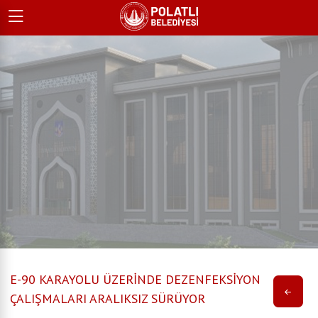
E-90 KARAYOLU ÜZERİNDE DEZENFEKSİYON
ÇALIŞMALARI ARALIKSIZ SÜRÜYOR