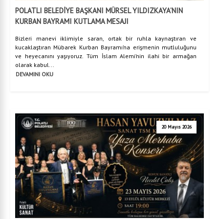
POLATLI BELEDİYE BAŞKANI MÜRSEL YILDIZKAYA’NIN
KURBAN BAYRAMI KUTLAMA MESAJI
Bizleri manevi iklimiyle saran, ortak bir ruhla kaynaştıran ve
kucaklaştıran Mübarek Kurban Bayramı’na erişmenin mutluluğunu
ve heyecanını yaşıyoruz. Tüm İslam Alemi’nin ilahi bir armağan
olarak kabul...
DEVAMINI OKU
20 Mayıs 2026