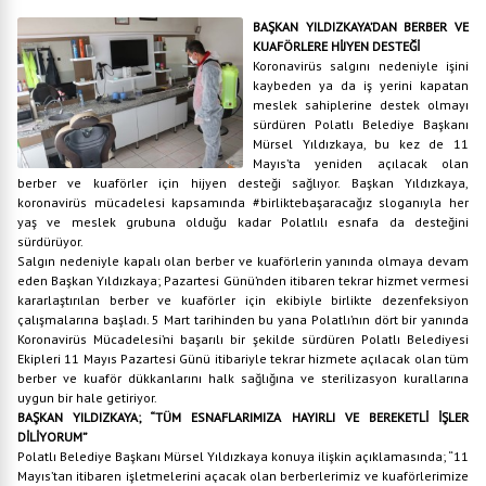
BAŞKAN YILDIZKAYA’DAN BERBER VE
KUAFÖRLERE HİJYEN DESTEĞİ
Koronavirüs salgını nedeniyle işini
kaybeden ya da iş yerini kapatan
meslek sahiplerine destek olmayı
sürdüren Polatlı Belediye Başkanı
Mürsel Yıldızkaya, bu kez de 11
Mayıs’ta yeniden açılacak olan
berber ve kuaförler için hijyen desteği sağlıyor. Başkan Yıldızkaya,
koronavirüs mücadelesi kapsamında #birliktebaşaracağız sloganıyla her
yaş ve meslek grubuna olduğu kadar Polatlılı esnafa da desteğini
sürdürüyor.
Salgın nedeniyle kapalı olan berber ve kuaförlerin yanında olmaya devam
eden Başkan Yıldızkaya; Pazartesi Günü’nden itibaren tekrar hizmet vermesi
kararlaştırılan berber ve kuaförler için ekibiyle birlikte dezenfeksiyon
çalışmalarına başladı. 5 Mart tarihinden bu yana Polatlı’nın dört bir yanında
Koronavirüs Mücadelesi’ni başarılı bir şekilde sürdüren Polatlı Belediyesi
Ekipleri 11 Mayıs Pazartesi Günü itibariyle tekrar hizmete açılacak olan tüm
berber ve kuaför dükkanlarını halk sağlığına ve sterilizasyon kurallarına
uygun bir hale getiriyor.
BAŞKAN YILDIZKAYA; “TÜM ESNAFLARIMIZA HAYIRLI VE BEREKETLİ İŞLER
DİLİYORUM”
Polatlı Belediye Başkanı Mürsel Yıldızkaya konuya ilişkin açıklamasında; “11
Mayıs’tan itibaren işletmelerini açacak olan berberlerimiz ve kuaförlerimize