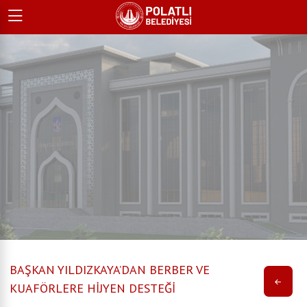
BAŞKAN YILDIZKAYA’DAN BERBER VE
KUAFÖRLERE HİJYEN DESTEĞİ