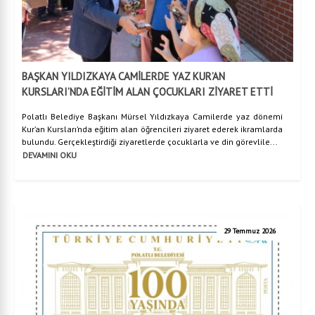
BAŞKAN YILDIZKAYA CAMİLERDE YAZ KUR’AN
KURSLARI’NDA EĞİTİM ALAN ÇOCUKLARI ZİYARET ETTİ
Polatlı Belediye Başkanı Mürsel Yıldızkaya Camilerde yaz dönemi
Kur’an Kursları’nda eğitim alan öğrencileri ziyaret ederek ikramlarda
bulundu. Gerçekleştirdiği ziyaretlerde çocuklarla ve din görevlile...
DEVAMINI OKU
29 Temmuz 2026