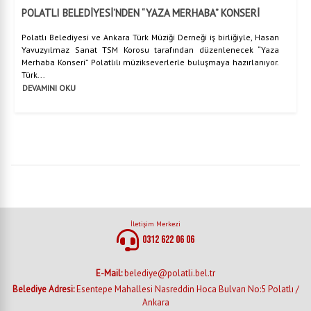
POLATLI BELEDİYESİ’NDEN “YAZA MERHABA” KONSERİ
Polatlı Belediyesi ve Ankara Türk Müziği Derneği iş birliğiyle, Hasan
Yavuzyılmaz Sanat TSM Korosu tarafından düzenlenecek “Yaza
Merhaba Konseri” Polatlılı müzikseverlerle buluşmaya hazırlanıyor.
Türk...
DEVAMINI OKU
İletişim Merkezi
0312 622 06 06
E-Mail:
belediye@polatli.bel.tr
Belediye Adresi:
Esentepe Mahallesi Nasreddin Hoca Bulvarı No:5 Polatlı /
Ankara