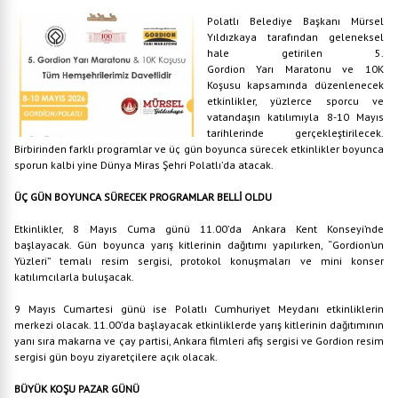
Polatlı Belediye Başkanı Mürsel
Yıldızkaya tarafından geleneksel
hale getirilen 5.
Gordion Yarı Maratonu ve 10K
Koşusu kapsamında düzenlenecek
etkinlikler, yüzlerce sporcu ve
vatandaşın katılımıyla 8-10 Mayıs
tarihlerinde gerçekleştirilecek.
Birbirinden farklı programlar ve üç gün boyunca sürecek etkinlikler boyunca
sporun kalbi yine Dünya Miras Şehri Polatlı’da atacak.
ÜÇ GÜN BOYUNCA SÜRECEK PROGRAMLAR BELLİ OLDU
Etkinlikler, 8 Mayıs Cuma günü 11.00’da Ankara Kent Konseyi’nde
başlayacak. Gün boyunca yarış kitlerinin dağıtımı yapılırken, “Gordion’un
Yüzleri” temalı resim sergisi, protokol konuşmaları ve mini konser
katılımcılarla buluşacak.
9 Mayıs Cumartesi günü ise Polatlı Cumhuriyet Meydanı etkinliklerin
merkezi olacak. 11.00’da başlayacak etkinliklerde yarış kitlerinin dağıtımının
yanı sıra makarna ve çay partisi, Ankara filmleri afiş sergisi ve Gordion resim
sergisi gün boyu ziyaretçilere açık olacak.
BÜYÜK KOŞU PAZAR GÜNÜ