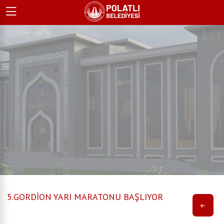
5.GORDİON YARI MARATONU BAŞLIYOR