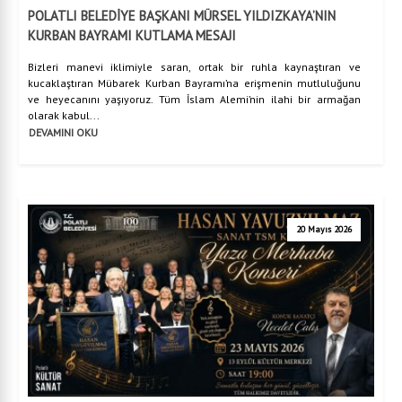
POLATLI BELEDİYE BAŞKANI MÜRSEL YILDIZKAYA’NIN
KURBAN BAYRAMI KUTLAMA MESAJI
Bizleri manevi iklimiyle saran, ortak bir ruhla kaynaştıran ve
kucaklaştıran Mübarek Kurban Bayramı’na erişmenin mutluluğunu
ve heyecanını yaşıyoruz. Tüm İslam Alemi’nin ilahi bir armağan
olarak kabul...
DEVAMINI OKU
20 Mayıs 2026