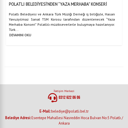
POLATLI BELEDİYESİ’NDEN “YAZA MERHABA” KONSERİ
Polatlı Belediyesi ve Ankara Türk Müziği Derneği iş birliğiyle, Hasan
Yavuzyılmaz Sanat TSM Korosu tarafından düzenlenecek “Yaza
Merhaba Konseri” Polatlılı müzikseverlerle buluşmaya hazırlanıyor.
Türk...
DEVAMINI OKU
İletişim Merkezi
0312 622 06 06
E-Mail:
belediye@polatli.bel.tr
Belediye Adresi:
Esentepe Mahallesi Nasreddin Hoca Bulvarı No:5 Polatlı /
Ankara