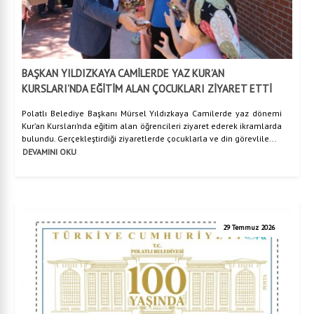
BAŞKAN YILDIZKAYA CAMİLERDE YAZ KUR’AN
KURSLARI’NDA EĞİTİM ALAN ÇOCUKLARI ZİYARET ETTİ
Polatlı Belediye Başkanı Mürsel Yıldızkaya Camilerde yaz dönemi
Kur’an Kursları’nda eğitim alan öğrencileri ziyaret ederek ikramlarda
bulundu. Gerçekleştirdiği ziyaretlerde çocuklarla ve din görevlile...
DEVAMINI OKU
29 Temmuz 2026