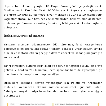
Heyecanla beklenen yarışlar 10 Mayıs Pazar günü gerçekleştirilecek.
Gordion Antik Kenti’nde Saat 10.00’da çocuk koşularıyla başlayacak
etkinlikte, 10.40’ta 21 kilometrelik yarı maraton ve 10.45’te 10 kilometrelik
koşu start alacak. Gün boyunca çocuk etkinlikleri, halk oyunları gösterileri,
mehteran performansı ve kukla gösterileri gibi birçok etkinlik vatandaşlarla
buluşacak.
ÖDÜLLER SAHİPLERİNİ BULACAK
Yarışların ardından düzenlenecek ödül töreninde, farklı kategorilerde
dereceye giren sporculara ödülleri takdim edilecek. Organizasyon, antika
araçlar ve motosikletlerin geçişiyle devam edecek ve kapanış programıyla
sona erecek.
Tarihi atmosferi, kültürel etkinlikleri ve sporun birleştirici gücünü bir araya
getiren 5. Gordion Yarı Maratonu, hem sporcular hem de ziyaretçiler için
unutulmaz bir deneyim sunmayı hedefliyor.
Etkinliklere katılmak isteyen vatandaşlar için Polatlı ve Ankara’dan
otobüsler kaldırılacak. Otobüs saatleri önümüzdeki günlerde Polatlı
Belediyesi sosyal medya hesaplarından ve basın kuruluşları aracılığıyla
duyurulacak.