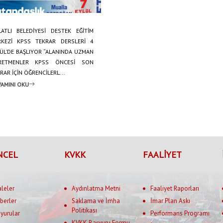
ATLI BELEDİYESİ DESTEK EĞİTİM
RKEZİ KPSS TEKRAR DERSLERİ 4
ÜL’DE BAŞLIYOR “ALANINDA UZMAN
RETMENLER KPSS ÖNCESİ SON
RAR İÇİN ÖĞRENCİLERL...
AMINI OKU
NCEL
KVKK
FAALİYET
aleler
Aydınlatma Metni
Faaliyet Raporları
berler
Saklama ve İmha
İmar Plan Askı
Politikası
yurular
Performans Programı
KVKK Başvuru Formu