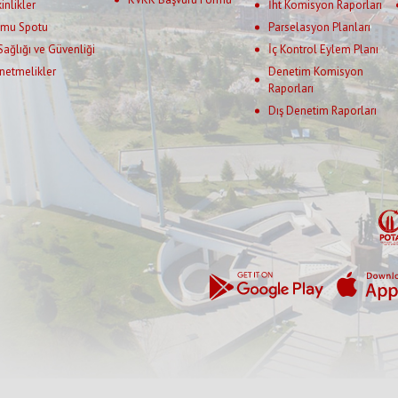
kinlikler
İht Komisyon Raporları
mu Spotu
Parselasyon Planları
 Sağlığı ve Güvenliği
İç Kontrol Eylem Planı
netmelikler
Denetim Komisyon
Raporları
Dış Denetim Raporları