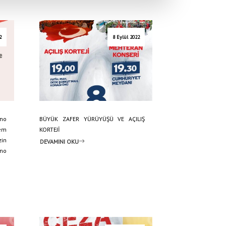
2
8 Eylül 2022
no
BÜYÜK ZAFER YÜRÜYÜŞÜ VE AÇILIŞ
em
KORTEJİ
zin
DEVAMINI OKU
ano