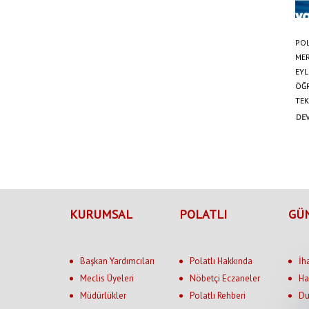
POL
ME
EYL
ÖĞ
TEK
DEV
KURUMSAL
POLATLI
GÜ
Başkan Yardımcıları
Polatlı Hakkında
İh
Meclis Üyeleri
Nöbetçi Eczaneler
Ha
Müdürlükler
Polatlı Rehberi
Du