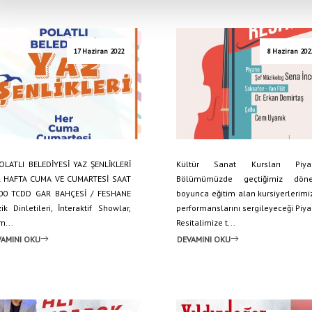
17 Haziran 2022
8 Haziran 202
ATLI BELEDİYESİ YAZ ŞENLİKLERİ
Kültür Sanat Kursları Piya
 HAFTA CUMA VE CUMARTESİ SAAT
Bölümümüzde geçtiğimiz dön
00 TCDD GAR BAHÇESİ / FESHANE
boyunca eğitim alan kursiyerlerimi
ik Dinletileri, İnteraktif Showlar,
performanslarını sergileyeceği Piy
m...
Resitalimize t...
AMINI OKU
DEVAMINI OKU