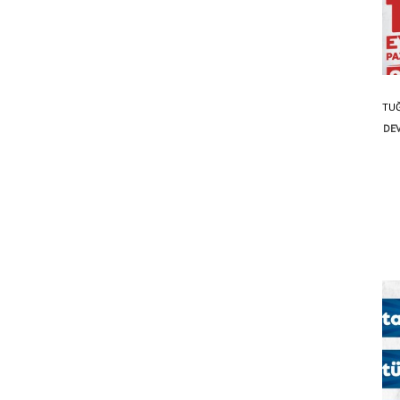
TUĞ
DEV