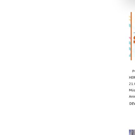
POL
HER
21.
Müz
Ani
DEV