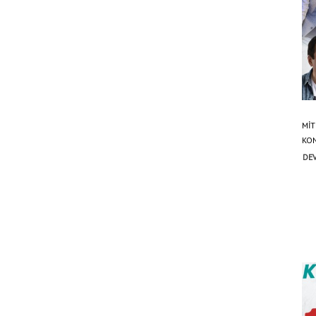
MİT
KON
DEV