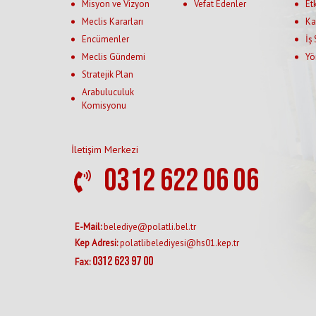
Misyon ve Vizyon
Vefat Edenler
Et
Meclis Kararları
Ka
Encümenler
İş
Meclis Gündemi
Yö
Stratejik Plan
Arabuluculuk
Komisyonu
İletişim Merkezi
0312 622 06 06
E-Mail:
belediye@polatli.bel.tr
Kep Adresi:
polatlibelediyesi@hs01.kep.tr
0312 623 97 00
Fax: