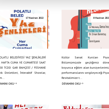
17 Haziran 2022
8 Haziran 202
ATLI BELEDİYESİ YAZ ŞENLİKLERİ
Kültür Sanat Kursları Piya
 HAFTA CUMA VE CUMARTESİ SAAT
Bölümümüzde geçtiğimiz dön
00 TCDD GAR BAHÇESİ / FESHANE
boyunca eğitim alan kursiyerlerimi
ik Dinletileri, İnteraktif Showlar,
performanslarını sergileyeceği Piy
m...
Resitalimize t...
AMINI OKU
DEVAMINI OKU