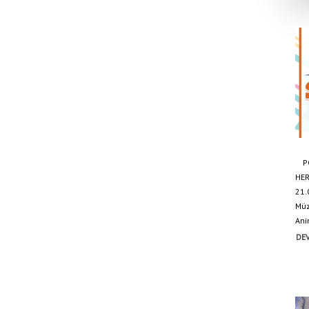
POL
HER
21.
Müz
Ani
DEV