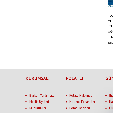
POL
ME
EYL
ÖĞ
TEK
DEV
KURUMSAL
POLATLI
GÜ
Başkan Yardımcıları
Polatlı Hakkında
İh
Meclis Üyeleri
Nöbetçi Eczaneler
Ha
Müdürlükler
Polatlı Rehberi
Du