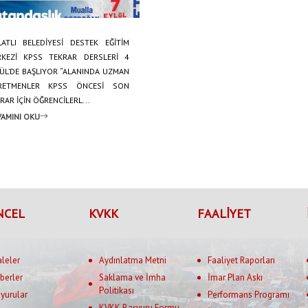
ATLI BELEDİYESİ DESTEK EĞİTİM
RKEZİ KPSS TEKRAR DERSLERİ 4
ÜL’DE BAŞLIYOR “ALANINDA UZMAN
RETMENLER KPSS ÖNCESİ SON
RAR İÇİN ÖĞRENCİLERL...
AMINI OKU
NCEL
KVKK
FAALİYET
aleler
Aydınlatma Metni
Faaliyet Raporları
berler
Saklama ve İmha
İmar Plan Askı
Politikası
yurular
Performans Programı
KVKK Başvuru Formu