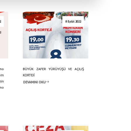
2
8 Eylül 2022
no
BÜYÜK ZAFER YÜRÜYÜŞÜ VE AÇILIŞ
em
KORTEJİ
zin
DEVAMINI OKU
ano