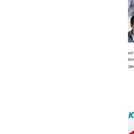
MİT
KON
DEV