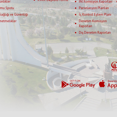
kinlikler
İht Komisyon Raporları
mu Spotu
Parselasyon Planları
 Sağlığı ve Güvenliği
İç Kontrol Eylem Planı
netmelikler
Denetim Komisyon
Raporları
Dış Denetim Raporları