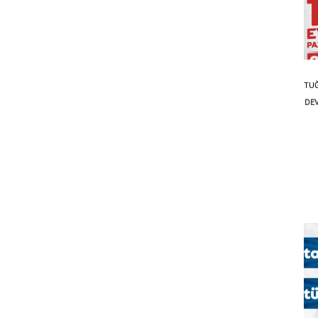
TUĞ
DEV