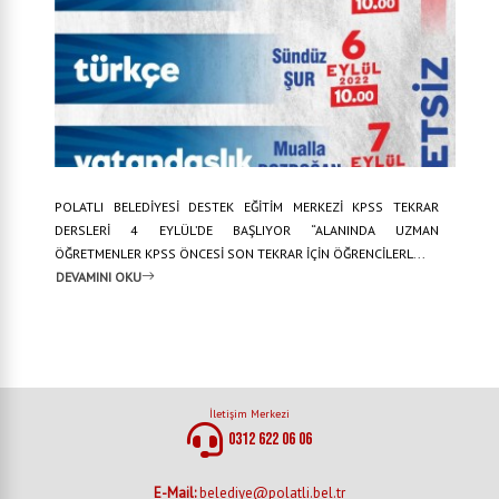
POLATLI BELEDİYESİ DESTEK EĞİTİM MERKEZİ KPSS TEKRAR
DERSLERİ 4 EYLÜL’DE BAŞLIYOR “ALANINDA UZMAN
ÖĞRETMENLER KPSS ÖNCESİ SON TEKRAR İÇİN ÖĞRENCİLERL...
DEVAMINI OKU
İletişim Merkezi
0312 622 06 06
E-Mail:
belediye@polatli.bel.tr