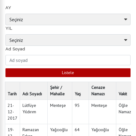
AY
YIL
Ad Soyad
Şehir /
Cenaze
Tarih
Adı Soyadı
Mahalle
Yaş
Namazı
Vakit
21-
Lütfüye
Menteşe
95
Menteşe
Öğle
12-
Yıldırım
Namazın
2017
19-
Ramazan
Yağcıoğlu
64
Yağcıoğlu
Öğle