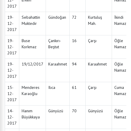
12-
Erken
Namazın
2017
19-
Sebahattin
Gündoğan
72
Kurtuluş
İkindi
12-
Muktedir
Mah.
Namazın
2017
19-
Buse
Çankırı-
16
Çarşı
Öğle
12-
Korkmaz
Beştut
Namazın
2017
19-
19/12/2017
Karaahmet
94
Karaahmet
Öğle
12-
Namazın
2017
15-
Menderes
Ilıca
61
Çarşı
Cuma
12-
Karaoğlu
Namazın
2017
14-
Hanım
Günyüzü
70
Günyüzü
Öğle
12-
Büyükkaya
Namazın
2017