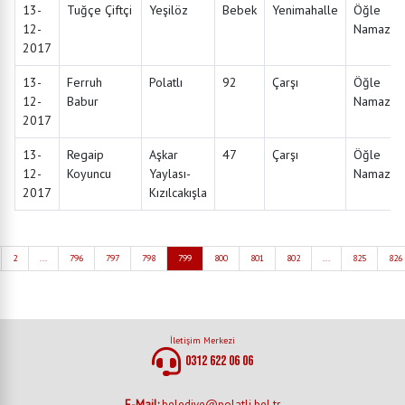
13-
Tuğçe Çiftçi
Yeşilöz
Bebek
Yenimahalle
Öğle
12-
Namazın
2017
13-
Ferruh
Polatlı
92
Çarşı
Öğle
12-
Babur
Namazın
2017
13-
Regaip
Aşkar
47
Çarşı
Öğle
12-
Koyuncu
Yaylası-
Namazın
2017
Kızılcakışla
2
...
796
797
798
799
800
801
802
...
825
826
İletişim Merkezi
0312 622 06 06
E-Mail:
belediye@polatli.bel.tr