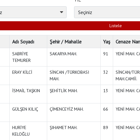
YIL
Adı Soyadı
Şehir / Mahalle
Yaş
Cenaze Na
SABRİYE
SAKARYA MAH.
91
YENİ MAH. CA
TEMURER
ERAY KİLCİ
SİNCAN /TÜRKOBASI
32
SİNCAN/TÜR
MAH.
MAH.CAMİİ.
İSMAİL TAŞKIN
ŞEHİTLİK MAH.
13
YENİ MAH. CA
GÜLŞEN KILIÇ
ÇİMENCEYİZ MAH.
66
YENİ MAH. CA
HURİYE
ŞIHAMET MAH.
89
YENİ MAH. CA
KELOĞLU