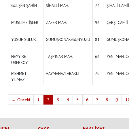
GÜLŞEN ŞAHİN
ŞİHALLİ MAH.
74
ŞİHALİ CAMİİ
MÜSLİME İŞLER
ZAFER MAH.
96
ÇARŞI CAMİİ
YUSUF SÜLÜK
GÜMÜŞKONAK/GÜNYÜZÜ
81
GÜMÜŞKONA
NEYYİRE
TAŞPINAR MAH.
66
YENİ MAH. C
ÜRERSOY
MEHMET
HAYMANA/TABAKLI
70
YENİ MAH. C
YILMAZ
← Önceki
1
2
3
4
5
6
7
8
9
1
NCEL
KVKK
FAALİYET