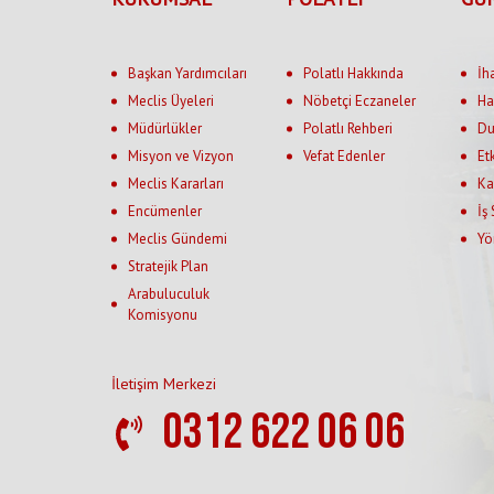
Başkan Yardımcıları
Polatlı Hakkında
İh
Meclis Üyeleri
Nöbetçi Eczaneler
Ha
Müdürlükler
Polatlı Rehberi
Du
Misyon ve Vizyon
Vefat Edenler
Et
Meclis Kararları
Ka
Encümenler
İş
Meclis Gündemi
Yö
Stratejik Plan
Arabuluculuk
Komisyonu
İletişim Merkezi
0312 622 06 06