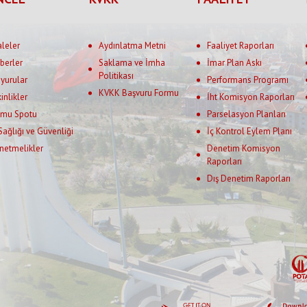
aleler
Aydınlatma Metni
Faaliyet Raporları
berler
Saklama ve İmha
İmar Plan Askı
Politikası
yurular
Performans Programı
KVKK Başvuru Formu
kinlikler
İht Komisyon Raporları
mu Spotu
Parselasyon Planları
 Sağlığı ve Güvenliği
İç Kontrol Eylem Planı
netmelikler
Denetim Komisyon
Raporları
Dış Denetim Raporları