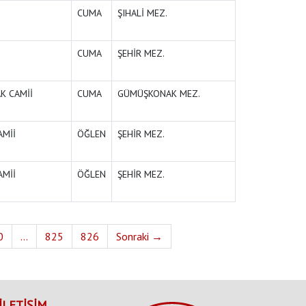
CUMA
ŞIHALİ MEZ.
CUMA
ŞEHİR MEZ.
Anasayfa
Vefat Edenler
Vefat Edenler
/
/
K CAMİİ
CUMA
GÜMÜŞKONAK MEZ.
AMİİ
ÖĞLEN
ŞEHİR MEZ.
AMİİ
ÖĞLEN
ŞEHİR MEZ.
0
...
825
826
Sonraki →
İLETİŞİM