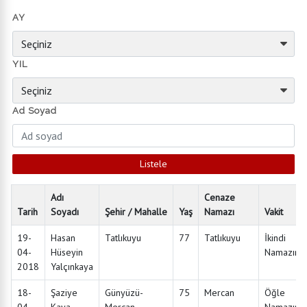
AY
YIL
Ad Soyad
Adı
Cenaze
Tarih
Soyadı
Şehir / Mahalle
Yaş
Namazı
Vakit
19-
Hasan
Tatlıkuyu
77
Tatlıkuyu
İkindi
04-
Hüseyin
Namazınd
2018
Yalçınkaya
18-
Şaziye
Günyüzü-
75
Mercan
Öğle