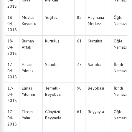
04-
Kaya
Mercan
Namazınd
2018
18-
Mevlüt
Yeşilöz
85
Haymana
Öğle
04-
Koyuncu
Merkez
Namazınd
2018
18-
Burhan
Kurtuluş
61
Kurtuluş
Öğle
04-
Affak
Namazınd
2018
17-
Hasan
Sarıoba
77
Sarıoba
İkindi
04-
Yılmaz
Namazınd
2018
17-
Elmas
Temelli-
90
Beyobası
İkindi
04-
Yıldırım
Beyobası
Namazınd
2018
17-
Ekrem
Günyüzü-
61
Beyyayla
Öğle
04-
Yalın
Beyyayla
Namazınd
2018