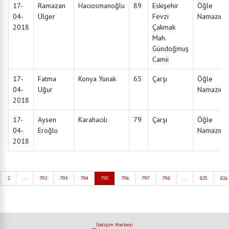
17-
Ramazan
Hacıosmanoğlu
89
Eskişehir
Öğle
04-
Ülger
Fevzi
Namazınd
2018
Çakmak
Mah.
Gündoğmuş
Camii
17-
Fatma
Konya Yunak
65
Çarşı
Öğle
04-
Uğur
Namazınd
2018
17-
Aysen
Karahacılı
79
Çarşı
Öğle
04-
Eroğlu
Namazınd
2018
2
...
792
793
794
795
796
797
798
...
825
826
İletişim Merkezi