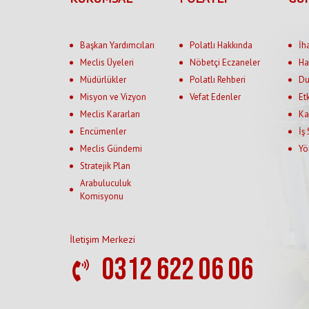
Başkan Yardımcıları
Polatlı Hakkında
İh
Meclis Üyeleri
Nöbetçi Eczaneler
Ha
Müdürlükler
Polatlı Rehberi
Du
Misyon ve Vizyon
Vefat Edenler
Et
Meclis Kararları
Ka
Encümenler
İş
Meclis Gündemi
Yö
Stratejik Plan
Arabuluculuk
Komisyonu
İletişim Merkezi
0312 622 06 06