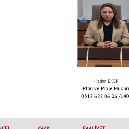
Hadan EKER
Plan ve Proje Müdür
0312 622 06 06 /14
NCEL
KVKK
FAALİYET