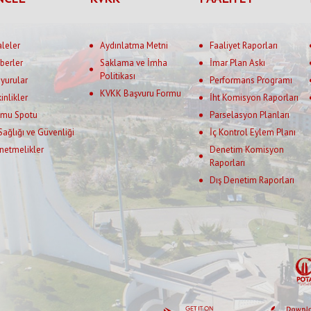
aleler
Aydınlatma Metni
Faaliyet Raporları
berler
Saklama ve İmha
İmar Plan Askı
Politikası
yurular
Performans Programı
KVKK Başvuru Formu
kinlikler
İht Komisyon Raporları
mu Spotu
Parselasyon Planları
 Sağlığı ve Güvenliği
İç Kontrol Eylem Planı
netmelikler
Denetim Komisyon
Raporları
Dış Denetim Raporları