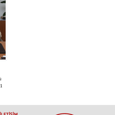
ü
Anasayfa
Müdürlükler
Plan ve Proje Müdürlüğü
/
/
01
İLETİŞİM