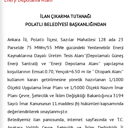
İLAN ÇIKARMA TUTANAĞI
POLATLI BELEDİYESİ BAŞKANLIĞINDAN
Ankara İli, Polatlı İlçesi, Sazılar Mahallesi 128 ada 23
Parselde 75 MWm/55 MWe gücündeki Yenilenebilir Enerji
Kaynaklarına Dayalı Üretim Tesis Alanı''(Depolamalı Güneş
Enerji Santrali) ve ''Enerji Depolama Alanı'' yapılaşma
koşullarının Emsal:0.70, Yençok=6.50 m ile '' Otopark Alanı''
kullanım kararı getirilmesine yönelik hazırlanan 1/1000
Ölçekli Uygulama İmar Planı ve 1/5000 Ölçekli Nazım İmar
Planı Çevre, Şehircilik ve İklim Değişikliği Bakanlığınca 3194
Sayılı İmar Kanununun 11.maddesi (h) hükümleri kapsamında
değerlendirilerek onaylanmıştır.
Belediyemiz ilan panosunda, internet sayfasında ve T.C.
Anakara Valiliği Çevre, Şehircilik ve İklim Değişikliği İl