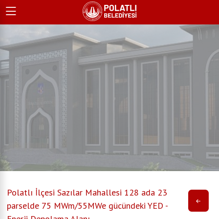
Polatlı İlçesi Sazılar Mahallesi 128 ada 23
parselde 75 MWm/55MWe gücündeki YED -
Enerji Depolama Alanı