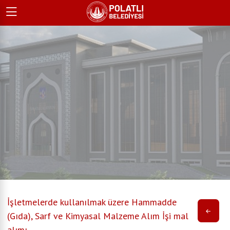
İşletmelerde kullanılmak üzere Hammadde
(Gıda), Sarf ve Kimyasal Malzeme Alım İşi mal
alımı