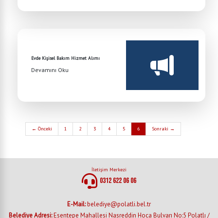
Evde Kişisel Bakım Hizmet Alımı
Devamını Oku
← Önceki
1
2
3
4
5
6
Sonraki →
İletişim Merkezi
0312 622 06 06
E-Mail:
belediye@polatli.bel.tr
Belediye Adresi:
Esentepe Mahallesi Nasreddin Hoca Bulvarı No:5 Polatlı /