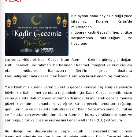
Bin aydan daha hayırlı olduğu yüce
kitabımız Kuran-ı Kerim’de
müjdelenen
mübarek Kadir Gecesi’ni hep birlikte
karşılamanın mutluluğunu ve
huzurunu
yaşıyoruz. Mübarek Kadir Gecesi İslam Aleminin üzerine güneş gibi doğan;
kutlu, bereketli ve rahmani bir hazinedir. Rahmet, mağfiret ve kurtuluş ayı
olan mübarek Ramazan-ı Şerif’in içinde dualarla
karşıladığımız Kadir Gecesi tüm İslam Alemi için büyük önem taşımaktadır.
Yüce kitabımız Kuran-ı Kerim bu kutlu gecede inmeye başlamış ve yeryüzü
böylelikle ilahi nimet ve nurla taçlandırılmıştır. Kadir Gecesi esenlik, huzur
ve müjdelerle dolu manevi bir zaman dilimidir. Bu mübarek gecede manevi
güzellikler tüm inananların yüreğine su serpecek, umutları çoğaltıp,
gönülleri dua ve dileklerle buluşturacaktır. Kadir Gecesi'nin sunduğu imkan
ve fırsatlar çerçevesinde; tüm İslam Aleminin huzur ve sükûnete, barış ve
sakinliğe, dirlik ve düzene erişmesini Cenab-ı Allah’tan (C.C.) diliyorum.
Bu duygu ve düşüncelerle başta Polatlılı hemşehrilerimiz olmak
üzere milletimizin ve tüm İslam aleminin mübarek Kadir Gecesi’ni tebrik