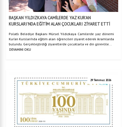
BAŞKAN YILDIZKAYA CAMİLERDE YAZ KUR’AN
KURSLARI’NDA EĞİTİM ALAN ÇOCUKLARI ZİYARET ETTİ
Polatlı Belediye Başkanı Mürsel Yıldızkaya Camilerde yaz dönemi
Kur’an Kursları’nda eğitim alan öğrencileri ziyaret ederek ikramlarda
bulundu. Gerçekleştirdiği ziyaretlerde çocuklarla ve din görevlile...
DEVAMINI OKU
29 Temmuz 2026