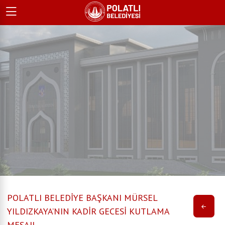
POLATLI BELEDİYE BAŞKANI MÜRSEL
YILDIZKAYA’NIN KADİR GECESİ KUTLAMA
MESAJI