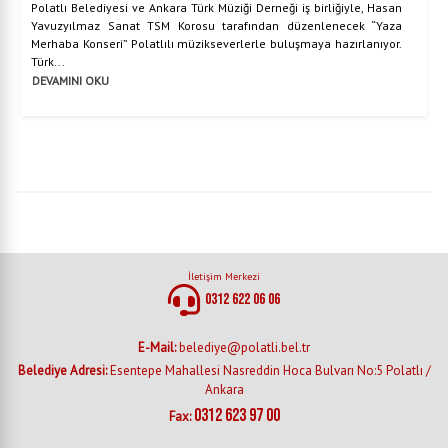
Polatlı Belediyesi ve Ankara Türk Müziği Derneği iş birliğiyle, Hasan
Yavuzyılmaz Sanat TSM Korosu tarafından düzenlenecek “Yaza
Merhaba Konseri” Polatlılı müzikseverlerle buluşmaya hazırlanıyor.
Türk...
DEVAMINI OKU
İletişim Merkezi
0312 622 06 06
E-Mail:
belediye@polatli.bel.tr
Belediye Adresi:
Esentepe Mahallesi Nasreddin Hoca Bulvarı No:5 Polatlı /
Ankara
0312 623 97 00
Fax: