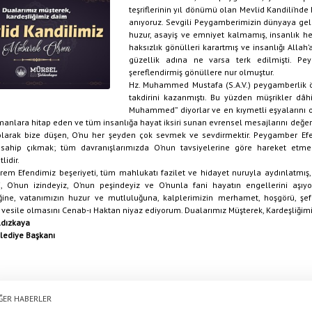
teşriflerinin yıl dönümü olan Mevlid Kandili’nd
anıyoruz. Sevgili Peygamberimizin dünyaya gel
huzur, asayiş ve emniyet kalmamış, insanlık her 
haksızlık gönülleri karartmış ve insanlığı Allah
güzellik adına ne varsa terk edilmişti. P
şereflendirmiş gönüllere nur olmuştur.
Hz. Muhammed Mustafa (S.A.V.) peygamberlik ön
takdirini kazanmıştı. Bu yüzden müşrikler dâ
Muhammed” diyorlar ve en kıymetli eşyalarını 
anlara hitap eden ve tüm insanlığa hayat iksiri sunan evrensel mesajlarını değer
larak bize düşen, O’nu her şeyden çok sevmek ve sevdirmektir. Peygamber Efe
 sahip çıkmak; tüm davranışlarımızda O’nun tavsiyelerine göre hareket etme
idir.
krem Efendimiz beşeriyeti, tüm mahlukatı fazilet ve hidayet nuruyla aydınlatmış, 
i, O’nun izindeyiz, O’nun peşindeyiz ve O’nunla fani hayatın engellerini aşıyo
iğine, vatanımızın huzur ve mutluluğuna, kalplerimizin merhamet, hoşgörü, 
vesile olmasını Cenab-ı Haktan niyaz ediyorum. Dualarımız Müşterek, Kardeşliğim
ldızkaya
elediye Başkanı
ĞER HABERLER