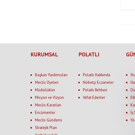
KURUMSAL
POLATLI
GÜ
Başkan Yardımcıları
Polatlı Hakkında
İh
Meclis Üyeleri
Nöbetçi Eczaneler
Ha
Müdürlükler
Polatlı Rehberi
Du
Misyon ve Vizyon
Vefat Edenler
Et
Meclis Kararları
Ka
Encümenler
İş
Meclis Gündemi
Yö
Stratejik Plan