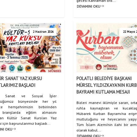
gecesi Kahraman ord...
DEVAMINI OKU
2 Haziran 2026
22 Mayıs 
ÜR SANAT YAZ KURSU
POLATLI BELEDİYE BAŞKANI
LARIMIZ BAŞLADI
MÜRSEL YILDIZKAYA’NIN KUR
BAYRAMI KUTLAMA MESAJI
ür, Sanat ve Sosyal İşler
lüğümüz bünyesinde her yıl
Bizleri manevi iklimiyle saran, orta
rce hemşehrimizin birbirinden
ruhla kaynaştıran ve kucaklaşt
ı branşlarda eğitim almasını
Mübarek Kurban Bayramı’na eriş
yan Kültür Sanat Kursları Yaz
mutluluğunu ve heyecanını yaşıy
için başvurularımız başladı...
Tüm İslam Alemi’nin ilahi bir ar
INI OKU
olarak kabul...
DEVAMINI OKU