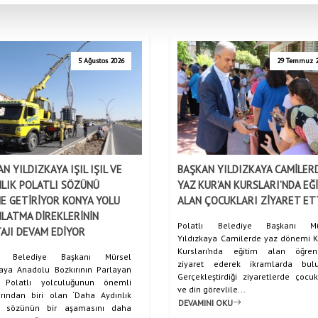
5 Ağustos 2026
29 Temmuz 
N YILDIZKAYA IŞIL IŞIL VE
BAŞKAN YILDIZKAYA CAMİLER
NLIK POLATLI SÖZÜNÜ
YAZ KUR’AN KURSLARI’NDA EĞ
E GETİRİYOR KONYA YOLU
ALAN ÇOCUKLARI ZİYARET ET
LATMA DİREKLERİNİN
Polatlı Belediye Başkanı Mü
AJI DEVAM EDİYOR
Yıldızkaya Camilerde yaz dönemi K
Kursları’nda eğitim alan öğrenc
lı Belediye Başkanı Mürsel
ziyaret ederek ikramlarda bulu
kaya Anadolu Bozkırının Parlayan
Gerçekleştirdiği ziyaretlerde çocuk
ı Polatlı yolculuğunun önemli
ve din görevlile...
rından biri olan ‘Daha Aydınlık
DEVAMINI OKU
ı’ sözünün bir aşamasını daha