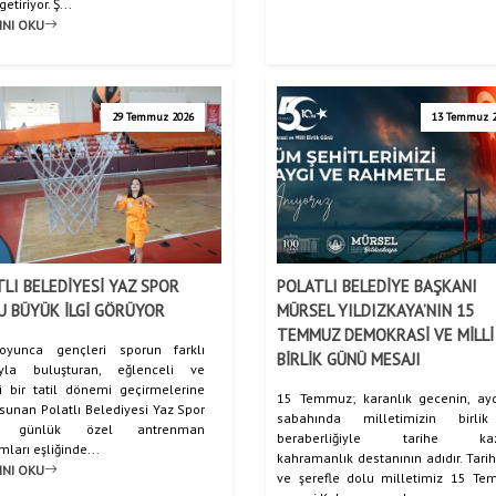
etiriyor. Ş...
INI OKU
29 Temmuz 2026
13 Temmuz 
Anasayfa
Haberler
BELEDİ
/
/
LI BELEDİYESİ YAZ SPOR
POLATLI BELEDİYE BAŞKANI
U BÜYÜK İLGİ GÖRÜYOR
MÜRSEL YILDIZKAYA’NIN 15
TEMMUZ DEMOKRASİ VE MİLLİ
oyunca gençleri sporun farklı
BİRLİK GÜNÜ MESAJI
ıyla buluşturan, eğlenceli ve
ci bir tatil dönemi geçirmelerine
15 Temmuz; karanlık gecenin, ayd
sunan Polatlı Belediyesi Yaz Spor
sabahında milletimizin birli
u günlük özel antrenman
beraberliğiyle tarihe kazı
ları eşliğinde...
kahramanlık destanının adıdır. Tarih
INI OKU
ve şerefle dolu milletimiz 15 T