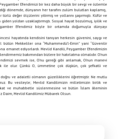
e Peygamber Efendimizi bir kez daha büyük bir sevgi ve özlemle
diği dönemde, dünyanın her tarafını zulüm bulutları kaplamış,
türlü değer ölçülerini yitirmiş ve yollarını şaşırmıştı. Küfür ve
’a giden yoldan uzaklaştırmıştı. Sosyal hayat bozulmuş, iyilik ve
eygamber Efendimiz böyle bir ortamda doğumuyla dünyayı
cesi hayatında kendisini tanıyan herkesin güvenini, saygı ve
hil bütün Mekkeliler ona “Muhammedü’l-Emin” yani “Güvenilir
ona emanet ediyorlardı. Mevlid Kandili, Peygamber Efendimizin
lendirmemiz bakımından bizlere bir hatırlatma olmalıdır. O’nun
ndimizi sevmek ise, O’nu gereği gibi anlamak, O’nun manevi
k ile olur. Çünkü O, ümmetine çok düşkün, çok şefkatli ve
doğru ve adaletli olmanın güzelliklerini öğretmiştir. Ne mutlu
ruz. Bu vesileyle; Mevlid Kandilimizin milletimizin birlik ve
şefkat ve muhabbetle süslenmesine ve bütün İslam âleminin
iz Daim, Mevlid Kandilimiz Mübarek Olsun.