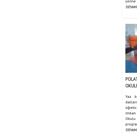
yerine g
DEVAM
POLAT
OKUL
Yaz b
dallar
öğreti
imkan 
Okul
program
DEVAM