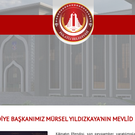
İYE BAŞKANIMIZ MÜRSEL YILDIZKAYA'NIN MEVLİD
Kâinatın Efendisi, son peygamber, yaratılmış