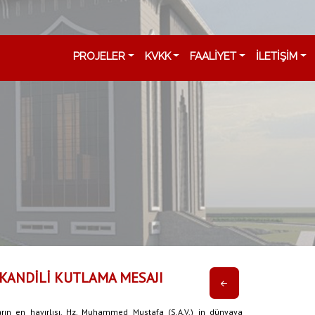
PROJELER
KVKK
FAALİYET
İLETİŞİM
 KANDİLİ KUTLAMA MESAJI
ların en hayırlısı, Hz. Muhammed Mustafa (S.A.V.) in dünyaya