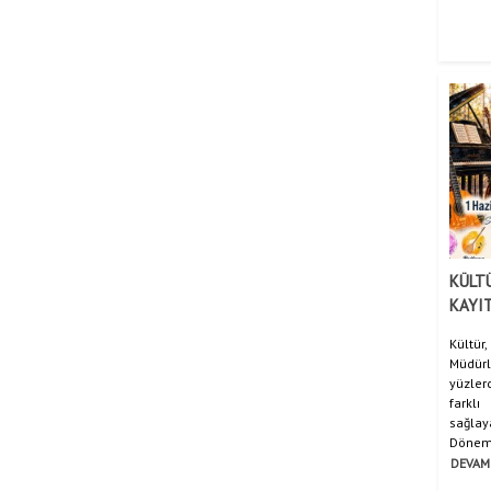
KÜLT
KAYIT
Kült
Müdür
yüzle
farkl
sağla
Dönemi 
DEVAM