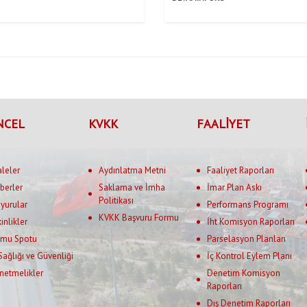
NCEL
KVKK
FAALİYET
aleler
Aydınlatma Metni
Faaliyet Raporları
berler
Saklama ve İmha
İmar Plan Askı
Politikası
yurular
Performans Programı
KVKK Başvuru Formu
kinlikler
İht Komisyon Raporları
mu Spotu
Parselasyon Planları
 Sağlığı ve Güvenliği
İç Kontrol Eylem Planı
netmelikler
Denetim Komisyon
Raporları
Dış Denetim Raporları