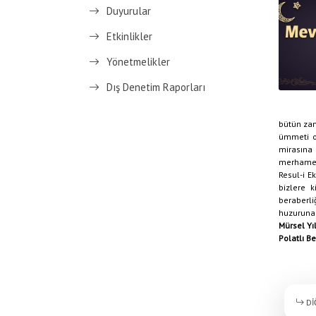
Duyurular
Etkinlikler
Yönetmelikler
Dış Denetim Raporları
bütün zam
ümmeti o
mirasına
merhametl
Resul-i E
bizlere k
beraberl
huzuruna 
Mürsel Yı
Polatlı B
Dİ