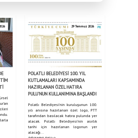
2026
29 Temmuz 2026
DE
POLATLI BELEDİYESİ 100. YIL
İTİM
KUTLAMALARI KAPSAMINDA
Tİ
HAZIRLANAN ÖZEL HATIRA
PULU’NUN KULLANIMINA BAŞLANDI
rsel
ur’an
Polatlı Belediyesi'nin kuruluşunun 100.
ileri
yılı anısına hazırlanan özel logo, PTT
ndu.
tarafından basılacak hatıra pulunda yer
larla
alacak. Polatlı Belediyesi'nin asırlık
tarihi için hazırlanan logonun yer
alacağı...