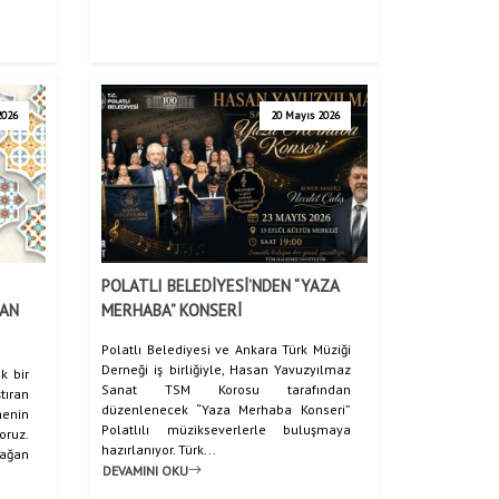
2026
20 Mayıs 2026
POLATLI BELEDİYESİ’NDEN “YAZA
BAN
MERHABA” KONSERİ
Polatlı Belediyesi ve Ankara Türk Müziği
Derneği iş birliğiyle, Hasan Yavuzyılmaz
k bir
Sanat TSM Korosu tarafından
ıran
düzenlenecek “Yaza Merhaba Konseri”
menin
Polatlılı müzikseverlerle buluşmaya
oruz.
hazırlanıyor. Türk...
mağan
DEVAMINI OKU