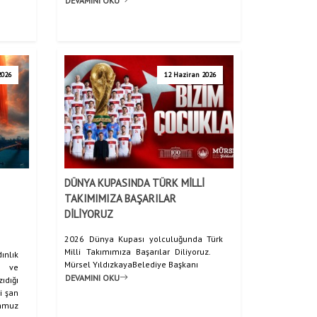
DEVAMINI OKU
2026
12 Haziran 2026
YE BAŞKANIMIZ MÜRSEL YILDIZKAYA'NIN MEVLİD KANDİLİ KUTLAMA MESAJI
DÜNYA KUPASINDA TÜRK MİLLİ
TAKIMIMIZA BAŞARILAR
DİLİYORUZ
2026 Dünya Kupası yolculuğunda Türk
Milli Takımımıza Başarılar Diliyoruz.
ınlık
Mürsel YıldızkayaBelediye Başkanı
k ve
DEVAMINI OKU
dığı
i şan
emmuz