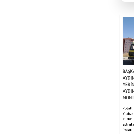
BAŞKA
AYDI
YERİN
AYDIN
MONT
Polat
Yıldız
Yıldız
adımla
Polatl