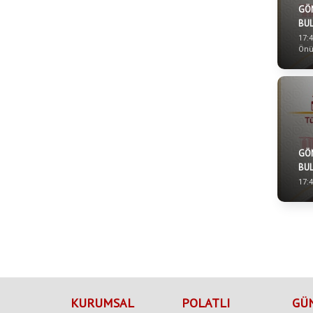
GÖ
BU
17:4
Ön
GÖ
BU
17:4
KURUMSAL
POLATLI
GÜ