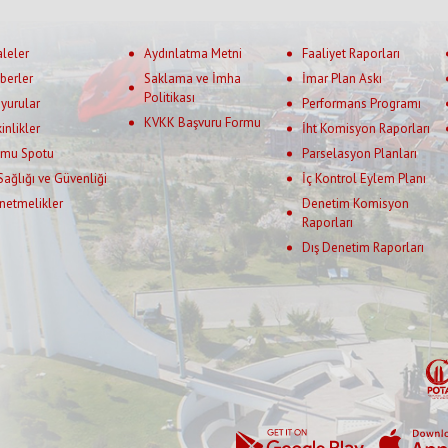
aleler
Aydınlatma Metni
Faaliyet Raporları
berler
Saklama ve İmha
İmar Plan Askı
Politikası
yurular
Performans Programı
KVKK Başvuru Formu
kinlikler
İht Komisyon Raporları
mu Spotu
Parselasyon Planları
 Sağlığı ve Güvenliği
İç Kontrol Eylem Planı
netmelikler
Denetim Komisyon
Raporları
Dış Denetim Raporları