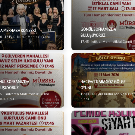
GÖNÜL SOFRAMIZDA
A MERHABA KONSERİ
BULUŞUYORUZ
0 - 13 Eylül Kültür Merkezi (Yeni
a)
17:45 - İstiklal Mah. İstiklal Camii 
NÜL SOFRAMIZDA
HACİVAT KARAGÖZ GÖLGE
LUŞUYORUZ
OYUNU
45 - Gülveren Mah. Yavuz Selim
15:30 - 13 Eylül Kültür Merkezi (Ye
okulu Önü
Bina)