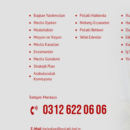
Başkan Yardımcıları
Polatlı Hakkında
İh
Meclis Üyeleri
Nöbetçi Eczaneler
Ha
Müdürlükler
Polatlı Rehberi
Du
Misyon ve Vizyon
Vefat Edenler
Et
Meclis Kararları
Ka
Encümenler
İş
Meclis Gündemi
Yö
Stratejik Plan
Arabuluculuk
Komisyonu
İletişim Merkezi
0312 622 06 06
E-Mail:
belediye@polatli.bel.tr