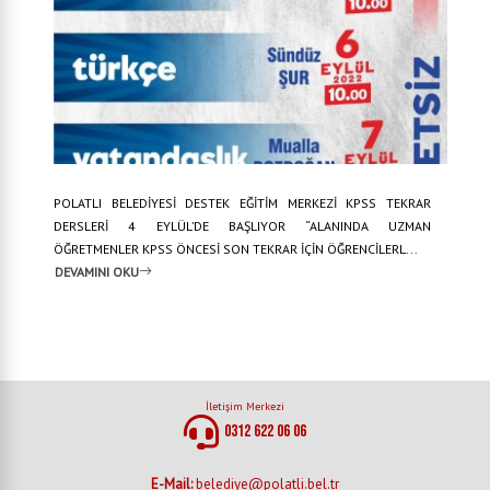
POLATLI BELEDİYESİ DESTEK EĞİTİM MERKEZİ KPSS TEKRAR
DERSLERİ 4 EYLÜL’DE BAŞLIYOR “ALANINDA UZMAN
ÖĞRETMENLER KPSS ÖNCESİ SON TEKRAR İÇİN ÖĞRENCİLERL...
DEVAMINI OKU
İletişim Merkezi
0312 622 06 06
E-Mail:
belediye@polatli.bel.tr